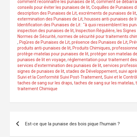
comment reconnaître les punaises de lit
,
comment se débarrass
conseils pour éviter les punaises de lit
,
Coquilles de Punaises d
description des Punaises de Lit
,
excréments de punaises de lit
extermination des Punaises de Lit
,
housses anti-punaises de li
Identification des Punaises de Lit : "à quoi ressemblent les puna
inspection des punaises de lit
,
Inspection Régulière
,
les Signes
Normes de Sécurité
,
normes de sécurité pour traitements chi
,
Piqûres de Punaises de Lit
,
présence des Punaises de Lit
,
Pré
produits anti-punaises de lit
,
Produits Chimiques
,
professionne
protège-matelas pour punaises de lit
,
protéger son matelas des
punaises de lit en voyage
,
réglementation pour traitement des 
services d'extermination des punaises de lit
,
services professi
signes de punaises de lit
,
stades de Développement
,
suivi apr
Suivi et la Conformité Suivi Post-Traitement
,
Suivi et le Contrô
taches de sang sur les draps
,
taches de sang sur les matelas
,
traitement Chimique
Navigation
Est-ce que la punaise des bois pique l’humain ?
de