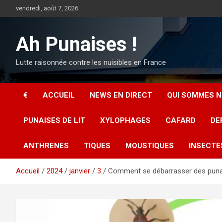
Aller
vendredi, août 7, 2026
au
contenu
Ah Punaises !
Lutte raisonnée contre les nuisibles en France
€
ACCUEIL
NEWS EN DIRECT
QUI SOMMES N
PUNAISES DE LIT
XYLOPHAGES
CAFARD
DE
ANTHRENES
TIQUES
MOUSTIQUES
INSECTE
Accueil
2024
janvier
3
Comment se débarrasser des punai