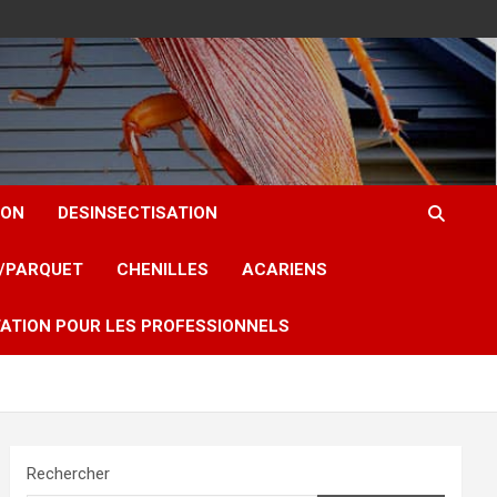
ION
DESINSECTISATION
T/PARQUET
CHENILLES
ACARIENS
ATION POUR LES PROFESSIONNELS
Rechercher