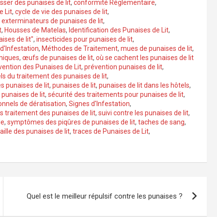
er des punaises de lit
,
conformité Réglementaire
,
e Lit
,
cycle de vie des punaises de lit
,
,
exterminateurs de punaises de lit
,
t
,
Housses de Matelas
,
Identification des Punaises de Lit
,
ises de lit"
,
insecticides pour punaises de lit
,
 d'Infestation
,
Méthodes de Traitement
,
mues de punaises de lit
,
miques
,
œufs de punaises de lit
,
où se cachent les punaises de lit
vention des Punaises de Lit
,
prévention punaises de lit
,
ls du traitement des punaises de lit
,
 punaises de lit
,
punaises de lit
,
punaises de lit dans les hôtels
,
punaises de lit
,
sécurité des traitements pour punaises de lit
,
onnels de dératisation
,
Signes d'Infestation
,
ès traitement des punaises de lit
,
suivi contre les punaises de lit
,
le
,
symptômes des piqûres de punaises de lit
,
taches de sang
,
taille des punaises de lit
,
traces de Punaises de Lit
,
Quel est le meilleur répulsif contre les punaises ?