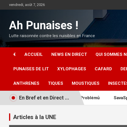
Aller
vendredi, août 7, 2026
au
contenu
Ah Punaises !
Lutte raisonnée contre les nuisibles en France
€
ACCUEIL
NEWS EN DIRECT
QUI SOMMES N
PUNAISES DE LIT
XYLOPHAGES
CAFARD
DE
ANTHRENES
TIQUES
MOUSTIQUES
INSECTE
En Bref et en Direct ...
ské Republice A Řešení Problémů
SavaSpin Casino Promo 
Articles à la UNE