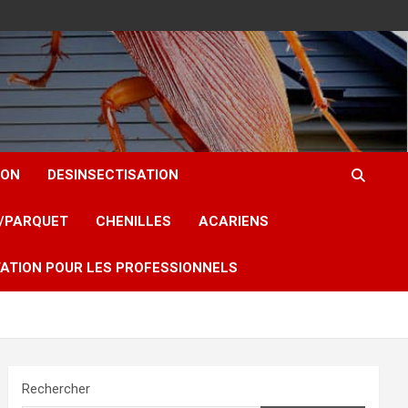
ION
DESINSECTISATION
T/PARQUET
CHENILLES
ACARIENS
ATION POUR LES PROFESSIONNELS
Rechercher