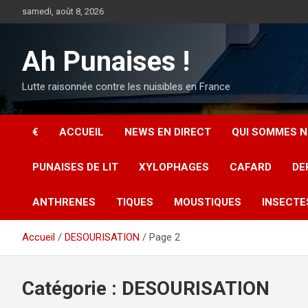
Aller
samedi, août 8, 2026
au
contenu
Ah Punaises !
Lutte raisonnée contre les nuisibles en France
€
ACCUEIL
NEWS EN DIRECT
QUI SOMMES N
PUNAISES DE LIT
XYLOPHAGES
CAFARD
DE
ANTHRENES
TIQUES
MOUSTIQUES
INSECTE
Accueil
DESOURISATION
Page 2
Catégorie :
DESOURISATION