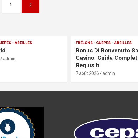
1
2
UEPES - ABEILLES
FRELONS - GUEPES - ABEILLES
rld
Bonus Di Benvenuto S
Casino: Guida Complet
admin
Requisiti
7 août 2026
admin