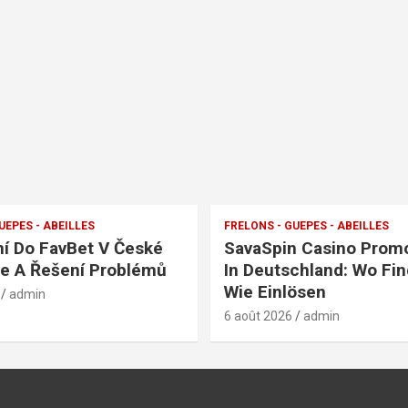
UEPES - ABEILLES
FRELONS - GUEPES - ABEILLES
ní Do FavBet V České
SavaSpin Casino Prom
e A Řešení Problémů
In Deutschland: Wo Fi
Wie Einlösen
admin
6 août 2026
admin