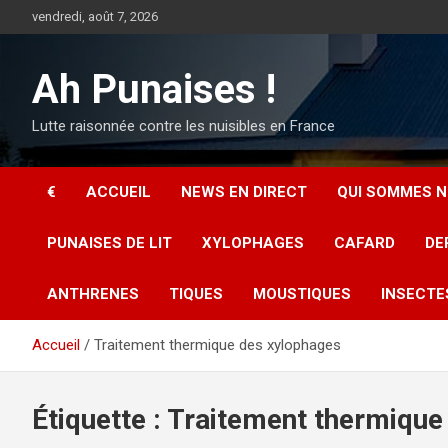
Aller
vendredi, août 7, 2026
au
contenu
Ah Punaises !
Lutte raisonnée contre les nuisibles en France
€
ACCUEIL
NEWS EN DIRECT
QUI SOMMES N
PUNAISES DE LIT
XYLOPHAGES
CAFARD
DE
ANTHRENES
TIQUES
MOUSTIQUES
INSECTE
Accueil
Traitement thermique des xylophages
Étiquette :
Traitement thermique