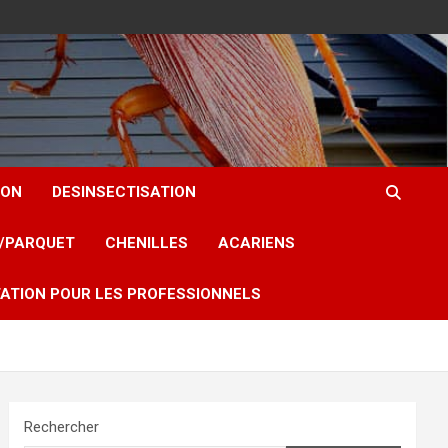
ION
DESINSECTISATION
T/PARQUET
CHENILLES
ACARIENS
ATION POUR LES PROFESSIONNELS
Rechercher