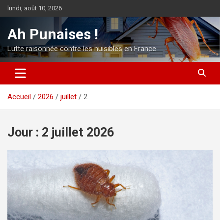
Aller
lundi, août 10, 2026
au
contenu
Ah Punaises !
Lutte raisonnée contre les nuisibles en France
Accueil
2026
juillet
2
Jour :
2 juillet 2026