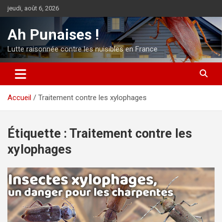
Aller
jeudi, août 6, 2026
au
contenu
Ah Punaises !
Lutte raisonnée contre les nuisibles en France
Accueil
Traitement contre les xylophages
Étiquette :
Traitement contre les
xylophages