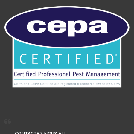
CONTACTEZ NOUS AU