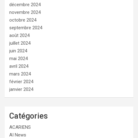
décembre 2024
novembre 2024
octobre 2024
septembre 2024
août 2024
juillet 2024
juin 2024
mai 2024
avril 2024
mars 2024
février 2024
janvier 2024
Catégories
ACARIENS
AI News