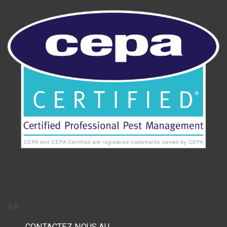
CONTACTEZ NOUS AU