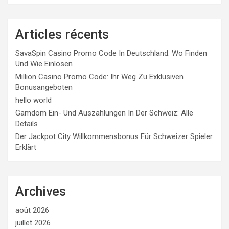
Articles récents
SavaSpin Casino Promo Code In Deutschland: Wo Finden
Und Wie Einlösen
Million Casino Promo Code: Ihr Weg Zu Exklusiven
Bonusangeboten
hello world
Gamdom Ein- Und Auszahlungen In Der Schweiz: Alle
Details
Der Jackpot City Willkommensbonus Für Schweizer Spieler
Erklärt
Archives
août 2026
juillet 2026