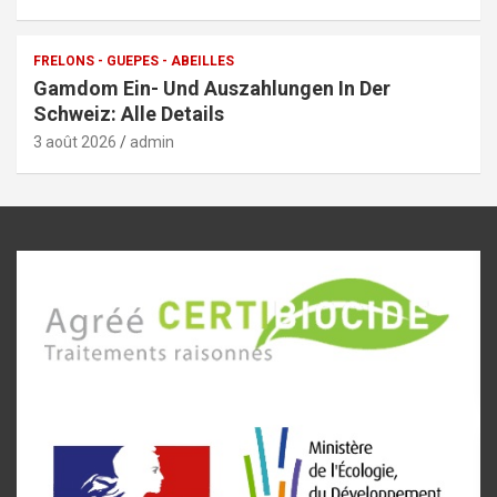
FRELONS - GUEPES - ABEILLES
Gamdom Ein- Und Auszahlungen In Der
Schweiz: Alle Details
3 août 2026
admin