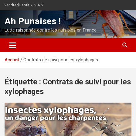
Aller
vendredi, août 7, 2026
au
contenu
Ah Punaises !
Lutte raisonnée contre les nuisibles en France
Accueil
Contrats de suivi pour les xylophages
Étiquette :
Contrats de suivi pour les
xylophages