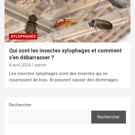
XYLOPHAGES
Qui sont les insectes xylophages et comment
s’en débarrasser ?
8 avril 2024
admin
Les insectes xylophages sont des insectes qui se
nourrissent de bois. Ils peuvent causer des dommages…
Rechercher
Rechercher