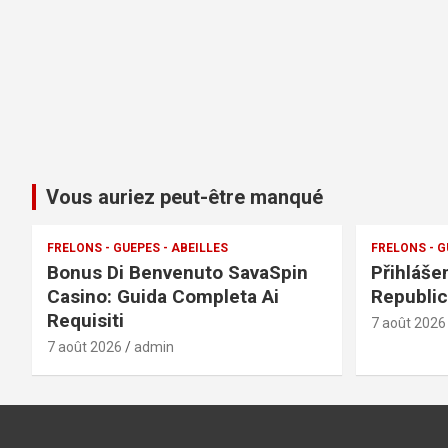
Vous auriez peut-être manqué
FRELONS - GUEPES - ABEILLES
FRELONS - G
Bonus Di Benvenuto SavaSpin
Přihláše
Casino: Guida Completa Ai
Republic
Requisiti
7 août 2026
7 août 2026
admin