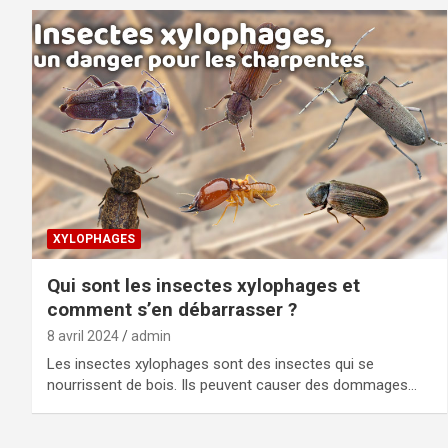
XYLOPHAGES
Qui sont les insectes xylophages et
comment s’en débarrasser ?
8 avril 2024
admin
Les insectes xylophages sont des insectes qui se
nourrissent de bois. Ils peuvent causer des dommages…