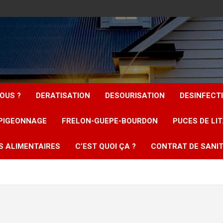
OUS ?
DERATISATION
DESOURISATION
DESINFECT
PIGEONNAGE
FRELON-GUEPE-BOURDON
PUCES DE LI
S ALIMENTAIRES
C’EST QUOI ÇA ?
CONTRAT DE SANIT