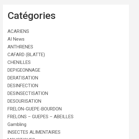
Catégories
ACARIENS
AI News
ANTHRENES
CAFARD (BLATTE)
CHENILLES
DEPIGEONNAGE
DERATISATION
DESINFECTION
DESINSECTISATION
DESOURISATION
FRELON-GUEPE-BOURDON
FRELONS – GUEPES – ABEILLES
Gambling
INSECTES ALIMENTAIRES