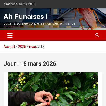
Aller
dimanche, août 9, 2026
au
contenu
Ah Punaises !
Lutte raisonnée contre les nuisibles en France
Accueil
2026
mars
18
Jour :
18 mars 2026