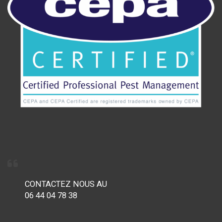
CONTACTEZ NOUS AU
06 44 04 78 38