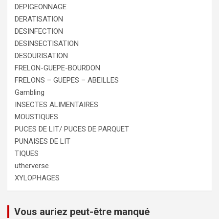
DEPIGEONNAGE
DERATISATION
DESINFECTION
DESINSECTISATION
DESOURISATION
FRELON-GUEPE-BOURDON
FRELONS – GUEPES – ABEILLES
Gambling
INSECTES ALIMENTAIRES
MOUSTIQUES
PUCES DE LIT/ PUCES DE PARQUET
PUNAISES DE LIT
TIQUES
utherverse
XYLOPHAGES
Vous auriez peut-être manqué