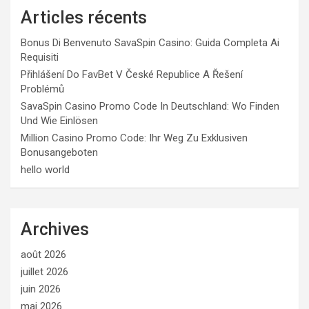
Articles récents
Bonus Di Benvenuto SavaSpin Casino: Guida Completa Ai
Requisiti
Přihlášení Do FavBet V České Republice A Řešení
Problémů
SavaSpin Casino Promo Code In Deutschland: Wo Finden
Und Wie Einlösen
Million Casino Promo Code: Ihr Weg Zu Exklusiven
Bonusangeboten
hello world
Archives
août 2026
juillet 2026
juin 2026
mai 2026