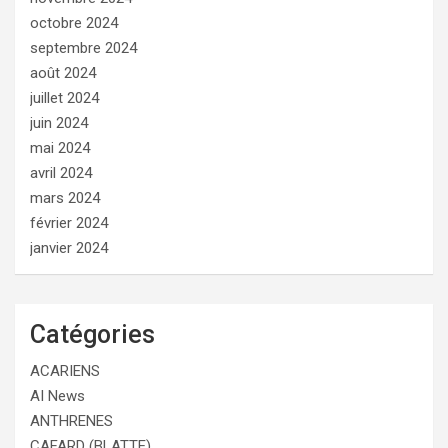
octobre 2024
septembre 2024
août 2024
juillet 2024
juin 2024
mai 2024
avril 2024
mars 2024
février 2024
janvier 2024
Catégories
ACARIENS
AI News
ANTHRENES
CAFARD (BLATTE)