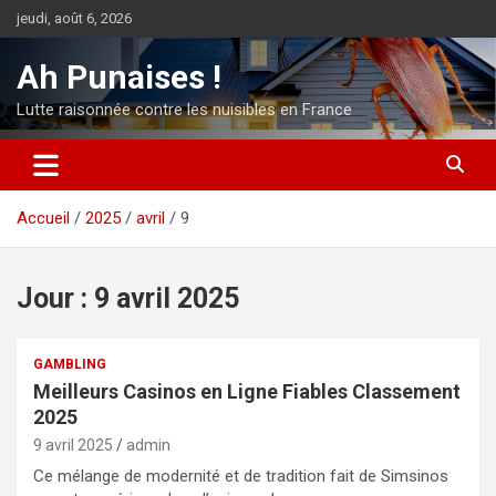
Aller
jeudi, août 6, 2026
au
contenu
Ah Punaises !
Lutte raisonnée contre les nuisibles en France
Accueil
2025
avril
9
Jour :
9 avril 2025
GAMBLING
Meilleurs Casinos en Ligne Fiables Classement
2025
9 avril 2025
admin
Ce mélange de modernité et de tradition fait de Simsinos