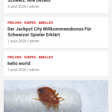
Schweiz: Alle Details
3 août 2026
admin
FRELONS - GUEPES - ABEILLES
Der Jackpot City Willkommensbonus Für
Schweizer Spieler Erklärt
1 août 2026
admin
FRELONS - GUEPES - ABEILLES
hello world
1 août 2026
admin