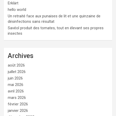
Erklärt
hello world
Un retraité face aux punaises de lit et une quinzaine de
désinfections sans résultat
Savéol produit des tomates, tout en élevant ses propres
insectes
Archives
août 2026
juillet 2026
juin 2026
mai 2026
avril 2026
mars 2026
février 2026
janvier 2026