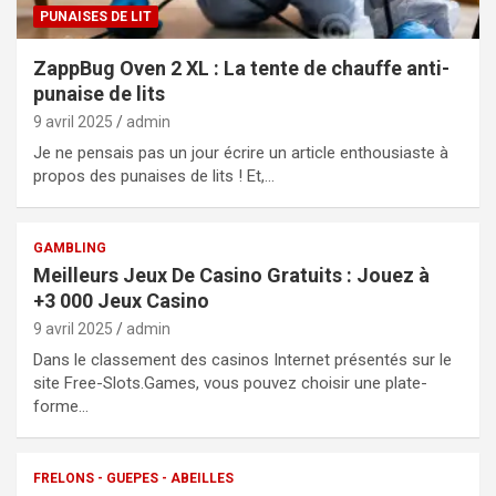
PUNAISES DE LIT
ZappBug Oven 2 XL : La tente de chauffe anti-
punaise de lits
9 avril 2025
admin
Je ne pensais pas un jour écrire un article enthousiaste à
propos des punaises de lits ! Et,…
GAMBLING
Meilleurs Jeux De Casino Gratuits : Jouez à
+3 000 Jeux Casino
9 avril 2025
admin
Dans le classement des casinos Internet présentés sur le
site Free-Slots.Games, vous pouvez choisir une plate-
forme…
FRELONS - GUEPES - ABEILLES